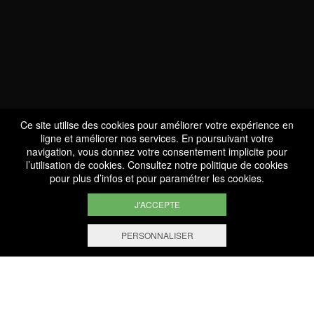
En soumettant ce formulaire, j’accepte que mes données personnelles soient utilisées
pour me contacter.
Pour connaître et exercer vos droits, notamment de retrait de votre consentement à
l’utilisation des données collectées par ce formulaire, veuillez consulter notre
politique
de confidentialité
.
Ce site utilise des cookies pour améliorer votre expérience en
ENVOYER
*Champs obligatoires
ligne et améliorer nos services. En poursuivant votre
navigation, vous donnez votre consentement implicite pour
l’utilisation de cookies. Consultez notre
politique de cookies
pour plus d’infos et pour paramétrer les cookies.
J'ACCEPTE
L'équipe
PERSONNALISER
DIRECTION