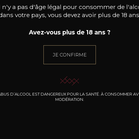
il n'y a pas d'âge légal pour consommer de l'alc
isé par Analytics pour enregistrer
dans votre pays, vous devez avoir plus de 18 ans
dentifiant unique utilisé pour
2 années
rer des données statistiques sur
Avez-vous plus de 18 ans ?
açon dont le visiteur utilise le site.
isé par Google Analytics pour
JE CONFIRME
nuer radicalement le taux de
Temps de la session
uêtes.
isé par Analytics pour enregistrer
dentifiant unique utilisé pour
ABUS D’ALCOOL EST DANGEREUX POUR LA SANTÉ. À CONSOMMER A
Temps de la session
rer des données statistiques sur
MODÉRATION.
açon dont le visiteur utilise le site.
ookie est installé par Microsoft
ity et stocke des informations sur la
1 année