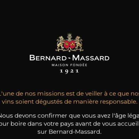
ur savoir s’il s’agit de la
visite de l’utilisateur ou
site subséquente, de
30 jours
appliquer ou pas le
ment implicite via
tion de la navigation
t des informations sur la façon dont les internautes uti
nexion, pages les plus visitées, etc.). Le site bernard-
L'une de nos missions est de veiller à ce que no
oppée par la société Google Inc. Les données collectées c
vins soient dégustés de manière responsable.
 situation géographique. Cette dernière donnée est i
Nous devons confirmer que vous avez l'âge léga
our boire dans votre pays avant de vous accueill
ALITÉ
DURÉE DE CONSER
sur Bernard-Massard.