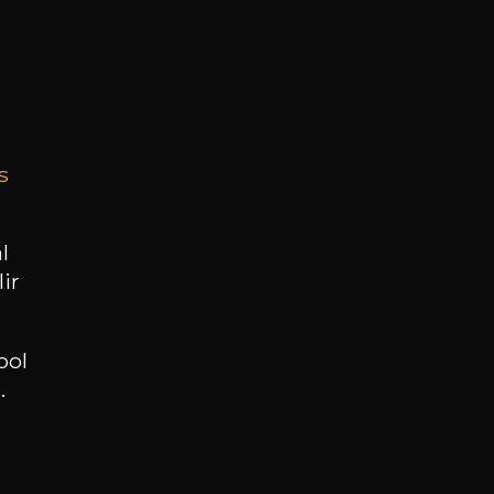
Réservez une visite
s
l
ir
ool
.