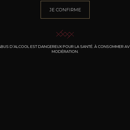
JE CONFIRME
Maison
E-Shop
LE SOMMELIER
Domaines
ABUS D’ALCOOL EST DANGEREUX POUR LA SANTÉ. À CONSOMMER A
VINS
MODÉRATION.
BERNARD-MASSARD
PRODUCTEURS
CLOS DES ROCHERS
IDÉES CADEAUX
CHÂTEAU DE SCHENGEN
PROMOTIONS
Oenotourisme
VERRERIE
MON COMPTE
VISITES & DÉGUSTATIONS
ÉVÉNEMENTS
VINOTHÈQUE