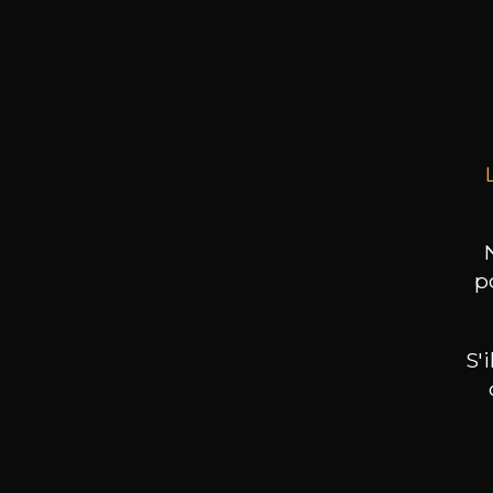
Dégustation VIP Ber
le
jeudi 9 octobre de
15h à 21h
Cliquez
ICI
pour vous inscrire suivant les plages h
p
S'