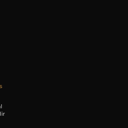
s
Réservez une visite
l
ir