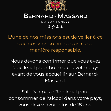
240
-
+
75cl /
,72€
(0 AVIS)
AJOUTER AU PANIER
L'une de nos missions est de veiller à ce
que nos vins soient dégustés de
CHAMPAGNE DEUTZ
manière responsable.
Brut Millésimé
2016
Nous devons confirmer que vous avez
l'âge légal pour boire dans votre pays
Type
avant de vous accueillir sur Bernard-
champagne
mousseux - extra
Massard.
brut
S'il n'y a pas d'âge légal pour
Conservation
consommer de l'alcool dans votre pays,
10 ans
vous devez avoir plus de 18 ans.
Cépages