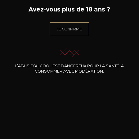
chardonnay, pinot
Avez-vous plus de 18 ans ?
noir, pinot meunier
Caractère
Amandes grillées
JE CONFIRME
épicé
L’ABUS D’ALCOOL EST DANGEREUX POUR LA SANTÉ. À
CONSOMMER AVEC MODÉRATION.
67
-
+
75cl /
,39€
(0 AVIS)
AJOUTER AU PANIER
CHAMPAGNE DEUTZ
Amour de Deutz coffret prestige
2015