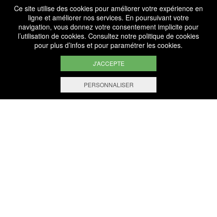
Ce site utilise des cookies pour améliorer votre expérience en
ligne et améliorer nos services. En poursuivant votre
Services
navigation, vous donnez votre consentement implicite pour
l’utilisation de cookies. Consultez notre
politique de cookies
Professionnels
pour plus d’infos et pour paramétrer les cookies.
J'ACCEPTE
PERSONNALISER
FILTRER ET TRIER
+ de 1.000 Références
Sélectionnées avec savoir
Paiement Sécurisé
Paiement en ligne 100% sécurisé
Livraison Gratuite
À partir de 200€ d’achat