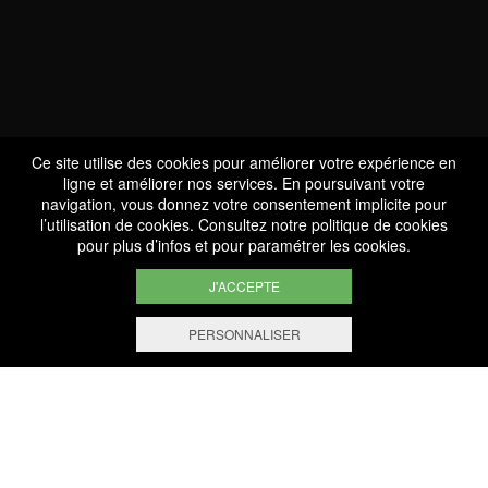
DOMAINE DE TRIENNES
Ce site utilise des cookies pour améliorer votre expérience en
ligne et améliorer nos services. En poursuivant votre
VOIR TOUS LES PRODUCTEURS
navigation, vous donnez votre consentement implicite pour
l’utilisation de cookies. Consultez notre
politique de cookies
pour plus d’infos et pour paramétrer les cookies.
J'ACCEPTE
PERSONNALISER
Nos dernières nouveautés
BARBACÂN
Fracia
2018