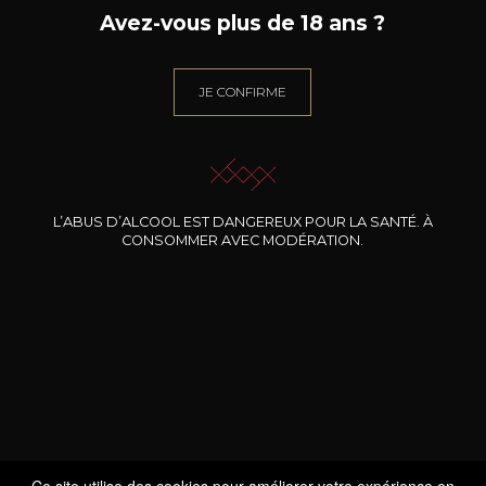
Avez-vous plus de 18 ans ?
JE CONFIRME
Cet article est protégé par un mot de passe. Pour le lire,
veuillez saisir votre mot de passe ci-dessous :
L’ABUS D’ALCOOL EST DANGEREUX POUR LA SANTÉ. À
CONSOMMER AVEC MODÉRATION.
Mot de passe :