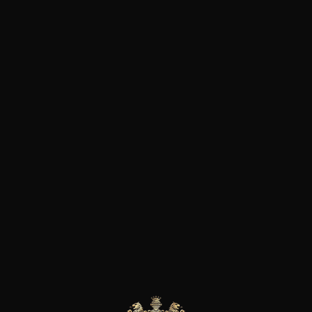
ESHOP
Protégé : Diner
Découverte
Accueil
Diner Découverte