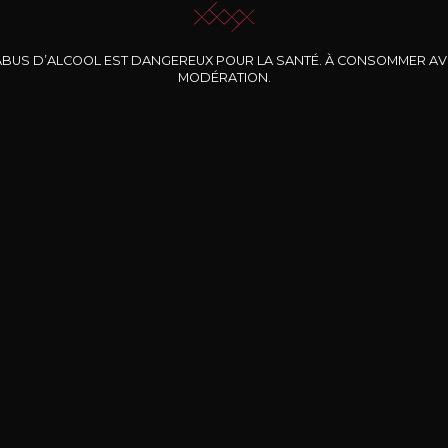
ABUS D’ALCOOL EST DANGEREUX POUR LA SANTÉ. À CONSOMMER A
MODÉRATION.
INE CLOS DES
BERNARD-MASSARD
CHÂTEAU DE
ROCHERS
PIBARNON
Pinot Noir Rosé MN
AOP
etite Fleur des
Bandol Rosé
ochers Rosé
2024
2024
2024
cl /
17
,04
75cl /
13
,40
75cl /
34
,75
15
12
31
,34€
,06€
,27€
Livraison Gratuite
Sécurisé
Livrais
À partir de 200€ d’achat
e 100% sécurisé
Sur votre lieu de tr