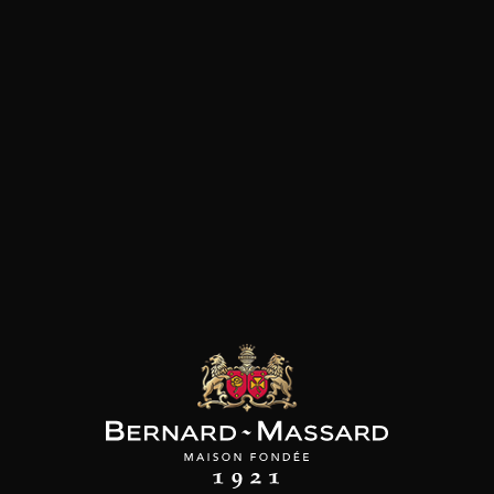
SON BROTTE
CHAMPAGNE DEUTZ
CHAMPAGNE DEUTZ
 Côtes du Rhône
Blanc de Blancs
Blanc de Blancs
2023
2019
2020
98
/
150cl /
199
t indisponible
75cl /
,56€
,86€