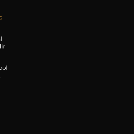
s
BESOIN D’UN CONSEIL ?
NOTRE SOMMELIER VOUS ACCOMPAGNE
l
ir
JE ME LAISSE GUIDER
ool
.