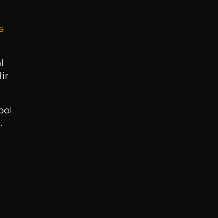
s
BESOIN D’UN CONSEIL ?
NOTRE SOMMELIER VOUS ACCOMPAGNE
l
ir
JE ME LAISSE GUIDER
ool
.