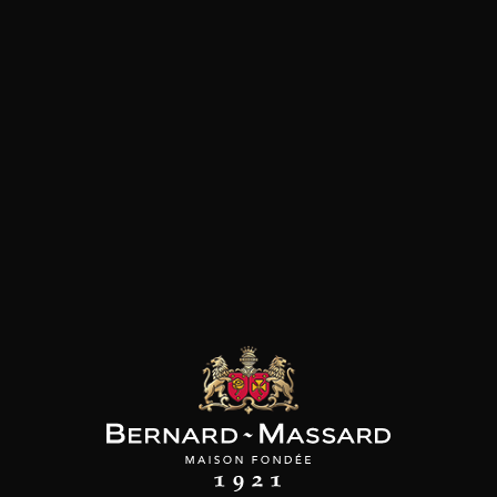
SON BROTTE
CHAMPAGNE DEUTZ
CHAMPAGNE DEUTZ
 Côtes du Rhône
Blanc de Blancs
Blanc de Blancs
2023
2019
2020
98
/
150cl /
199
t indisponible
75cl /
,56€
,86€