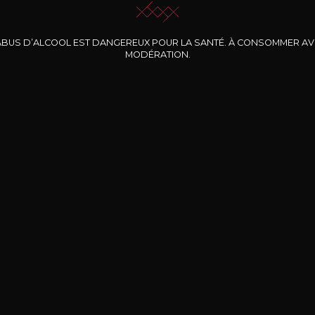
ABUS D’ALCOOL EST DANGEREUX POUR LA SANTÉ. À CONSOMMER A
MODÉRATION.
INE CLOS DES
BERNARD-MASSARD
CHÂTEAU DE
ROCHERS
PIBARNON
Pinot Noir Rosé MN
AOP
etite Fleur des
Bandol Rosé
ochers Rosé
2024
2024
2024
cl /
17
,04
75cl /
13
,40
75cl /
34
,75
15
12
31
,34€
,06€
,27€
Livraison Gratuite
Sécurisé
Livrais
À partir de 200€ d’achat
e 100% sécurisé
Sur votre lieu de tr