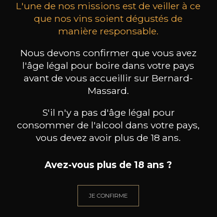
L'une de nos missions est de veiller à ce
que nos vins soient dégustés de
manière responsable.
CHAMPAGNE DEUTZ
CHAMPAGNE DEUTZ
CH
Nous devons confirmer que vous avez
Blanc de Blancs
Blanc de Blancs
l'âge légal pour boire dans votre pays
2020
2019
avant de vous accueillir sur Bernard-
98
199
Massard.
75cl /
150cl /
75c
,56€
,86€
S'il n'y a pas d'âge légal pour
consommer de l'alcool dans votre pays,
vous devez avoir plus de 18 ans.
Avez-vous plus de 18 ans ?
BESOIN D’UN CONSEIL ?
NOTRE SOMMELIER VOUS ACCOMPAGNE
JE CONFIRME
JE ME LAISSE GUIDER