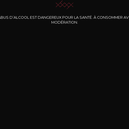
ABUS D’ALCOOL EST DANGEREUX POUR LA SANTÉ. À CONSOMMER A
MODÉRATION.
INE CLOS DES
BERNARD-MASSARD
CHÂTEAU DE
ROCHERS
PIBARNON
Pinot Noir Rosé MN
AOP
etite Fleur des
Bandol Rosé
ochers Rosé
2024
2024
2024
cl /
17
,04
75cl /
13
,40
75cl /
34
,75
15
12
31
,34€
,06€
,27€
Livraison Gratuite
Sécurisé
Livrais
À partir de 200€ d’achat
e 100% sécurisé
Sur votre lieu de tr