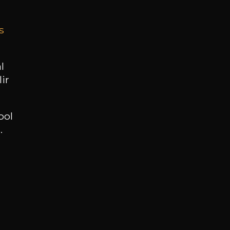
s
BESOIN D’UN CONSEIL ?
NOTRE SOMMELIER VOUS ACCOMPAGNE
l
ir
JE ME LAISSE GUIDER
ool
.