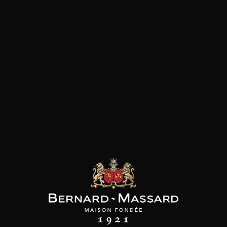
SON BROTTE
CHAMPAGNE DEUTZ
CHAMPAGNE DEUTZ
 Côtes du Rhône
Blanc de Blancs
Blanc de Blancs
2023
2019
2020
98
/
150cl /
199
t indisponible
75cl /
,56€
,86€