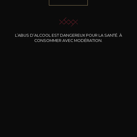
NOTRE SOMMELIER VOUS ACCOMPAGNE
JE ME LAISSE GUIDER
L’ABUS D’ALCOOL EST DANGEREUX POUR LA SANTÉ. À
CONSOMMER AVEC MODÉRATION.
Nos promotions