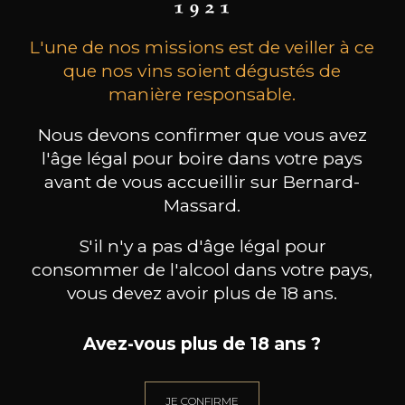
L'une de nos missions est de veiller à ce
que nos vins soient dégustés de
manière responsable.
Nous devons confirmer que vous avez
l'âge légal pour boire dans votre pays
CHÂTEAU LA SERRE
CHÂTEAU LA SERRE
CH
avant de vous accueillir sur Bernard-
Saint-Emilion Grand Cru
Saint-Emilion Grand Cru
Sai
Classé
Classé
Massard.
2023
2022
61
84
S'il n'y a pas d'âge légal pour
75cl /
75cl /
75
,43€
,24€
consommer de l'alcool dans votre pays,
vous devez avoir plus de 18 ans.
Avez-vous plus de 18 ans ?
BESOIN D’UN CONSEIL ?
JE CONFIRME