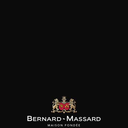
Fruits noirs
Pâtes
Fruits rouges
Pizza
Plat végétarien
Fromage
Viande rouge
les clients qui ont acheté ce
produit ont également acheté
ceux-ci