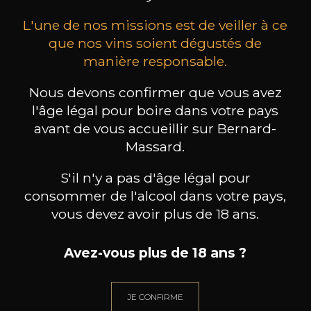
L'une de nos missions est de veiller à ce
que nos vins soient dégustés de
manière responsable.
Nous devons confirmer que vous avez
MAISON BROTTE
CHAMPAGNE DEUTZ
CH
l'âge légal pour boire dans votre pays
Esprit Côtes du Rhône
Blanc de Blancs
avant de vous accueillir sur Bernard-
2023
2019
Massard.
199
/
Produit indisponible
150cl /
75
,86€
S'il n'y a pas d'âge légal pour
consommer de l'alcool dans votre pays,
vous devez avoir plus de 18 ans.
Avez-vous plus de 18 ans ?
BESOIN D’UN CONSEIL ?
NOTRE SOMMELIER VOUS ACCOMPAGNE
JE CONFIRME