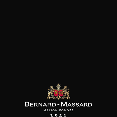
Plat végétarien
Viande blanche
Viande rouge
les clients qui ont acheté ce
produit ont également acheté
ceux-ci