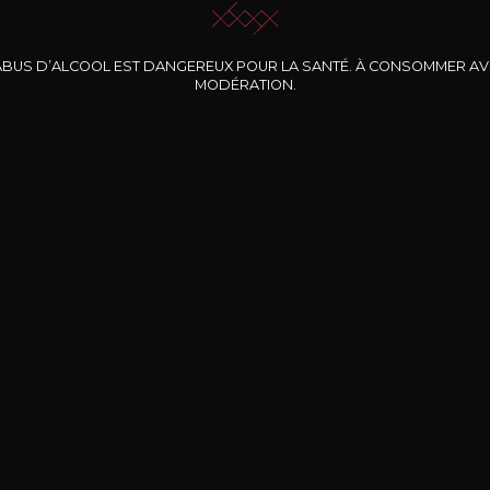
ABUS D’ALCOOL EST DANGEREUX POUR LA SANTÉ. À CONSOMMER A
MODÉRATION.
INE CLOS DES
BERNARD-MASSARD
CHÂTEAU DE
ROCHERS
PIBARNON
Pinot Noir Rosé MN
AOP
etite Fleur des
Bandol Rosé
ochers Rosé
2024
2024
2024
cl /
17
,04
75cl /
13
,40
75cl /
34
,75
15
12
31
,34€
,06€
,27€
Livraison Gratuite
Sécurisé
Livrais
À partir de 200€ d’achat
e 100% sécurisé
Sur votre lieu de tr