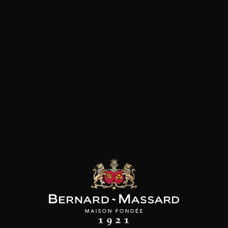
ERIA LI VELI
MAISON BROTTE
LEIZAOLA
kos Verdeca
Esprit Côtes du Rhône
Paloma del Sacramento
Rioja
2024
2023
2022
18
18
/
/
Produit indisponible
75cl /
,81€
,72€