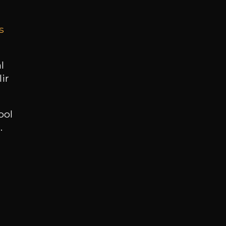
s
BESOIN D’UN CONSEIL ?
NOTRE SOMMELIER VOUS ACCOMPAGNE
l
ir
JE ME LAISSE GUIDER
ool
.