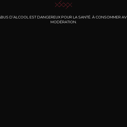
ABUS D’ALCOOL EST DANGEREUX POUR LA SANTÉ. À CONSOMMER A
MODÉRATION.
INE CLOS DES
BERNARD-MASSARD
CHÂTEAU DE
ROCHERS
PIBARNON
Pinot Noir Rosé MN
AOP
etite Fleur des
Bandol Rosé
ochers Rosé
2024
2024
2024
cl /
17
,04
75cl /
13
,40
75cl /
34
,75
15
12
31
,34€
,06€
,27€
Livraison Gratuite
Sécurisé
Livrais
À partir de 200€ d’achat
e 100% sécurisé
Sur votre lieu de tr