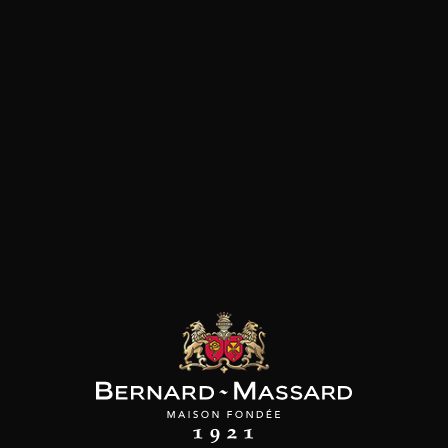
SON BROTTE
CHAMPAGNE DEUTZ
CHAMPAGNE DEUTZ
 Côtes du Rhône
Blanc de Blancs
Blanc de Blancs
2023
2019
2020
98
/
150cl /
199
t indisponible
75cl /
,56€
,86€