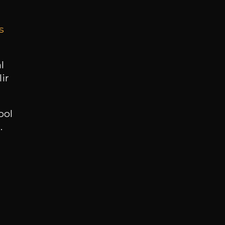
s
BESOIN D’UN CONSEIL ?
NOTRE SOMMELIER VOUS ACCOMPAGNE
l
ir
JE ME LAISSE GUIDER
ool
.