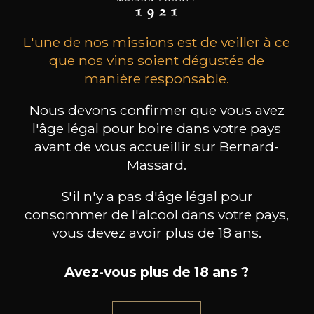
L'une de nos missions est de veiller à ce
que nos vins soient dégustés de
manière responsable.
Nous devons confirmer que vous avez
l'âge légal pour boire dans votre pays
MAISON BROTTE
CHAMPAGNE DEUTZ
CH
avant de vous accueillir sur Bernard-
Esprit Côtes du Rhône
Blanc de Blancs
2023
2019
Massard.
199
/
Produit indisponible
S'il n'y a pas d'âge légal pour
150cl /
75
,86€
consommer de l'alcool dans votre pays,
vous devez avoir plus de 18 ans.
Avez-vous plus de 18 ans ?
BESOIN D’UN CONSEIL ?