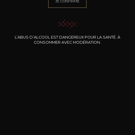
JE CONFIRME
NOTRE SOMMELIER VOUS ACCOMPAGNE
JE ME LAISSE GUIDER
L’ABUS D’ALCOOL EST DANGEREUX POUR LA SANTÉ. À
CONSOMMER AVEC MODÉRATION.
Nos promotions