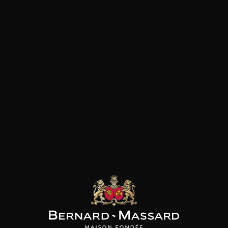
Tex mex
Gibier
Pâtes
Pizza
Plat végétarien
Viande rouge
les clients qui ont acheté ce
produit ont également acheté
ceux-ci