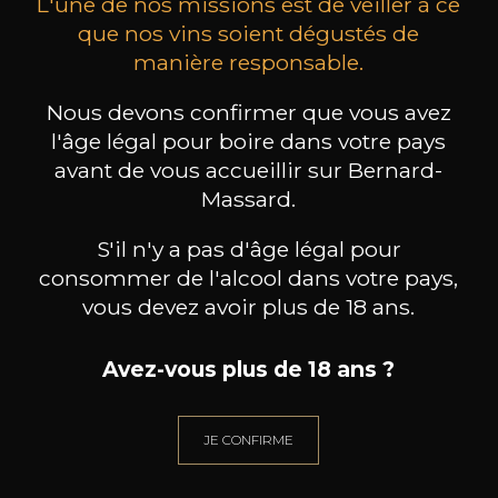
L'une de nos missions est de veiller à ce
que nos vins soient dégustés de
manière responsable.
MAISON BROTTE
CHAMPAGNE DEUTZ
CH
Nous devons confirmer que vous avez
Esprit Côtes du Rhône
Blanc de Blancs
2023
2019
l'âge légal pour boire dans votre pays
avant de vous accueillir sur Bernard-
199
/
Produit indisponible
Massard.
150cl /
75
,86€
S'il n'y a pas d'âge légal pour
consommer de l'alcool dans votre pays,
vous devez avoir plus de 18 ans.
Avez-vous plus de 18 ans ?
BESOIN D’UN CONSEIL ?
NOTRE SOMMELIER VOUS ACCOMPAGNE
JE CONFIRME
JE ME LAISSE GUIDER