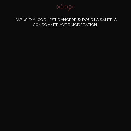
L’ABUS D’ALCOOL EST DANGEREUX POUR LA SANTÉ. À
Nos promotions
CONSOMMER AVEC MODÉRATION.
DOMAINE CLOS DES
BERNARD-MASSARD
CHÂ