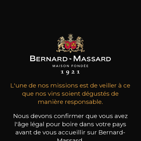
MAISON BROTTE
CHAMPAGNE DEUTZ
CH
Esprit Côtes du Rhône
Blanc de Blancs
2023
2019
199
/
Produit indisponible
L'une de nos missions est de veiller à ce
150cl /
75
,86€
que nos vins soient dégustés de
manière responsable.
Nous devons confirmer que vous avez
l'âge légal pour boire dans votre pays
avant de vous accueillir sur Bernard-
BESOIN D’UN CONSEIL ?
Massard.
NOTRE SOMMELIER VOUS ACCOMPAGNE