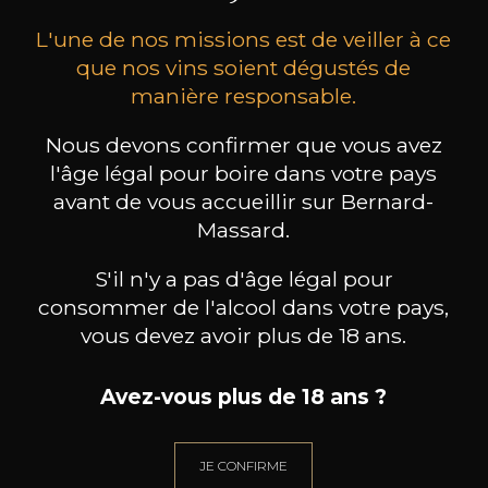
L'une de nos missions est de veiller à ce
que nos vins soient dégustés de
manière responsable.
Nous devons confirmer que vous avez
CHÂTEAU DE LA
CHÂTEAU DE LA
l'âge légal pour boire dans votre pays
COMMANDERIE
COMMANDERIE
Es
Lalande-de-Pomerol
Lalande-de-Pomerol
avant de vous accueillir sur Bernard-
2022
2018
Massard.
18
18
/
Pr
75cl /
75cl /
,66€
,66€
S'il n'y a pas d'âge légal pour
consommer de l'alcool dans votre pays,
vous devez avoir plus de 18 ans.
Avez-vous plus de 18 ans ?
BESOIN D’UN CONSEIL ?
NOTRE SOMMELIER VOUS ACCOMPAGNE
JE CONFIRME