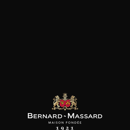
Plat végétarien
Fromage
Viande rouge
les clients qui ont acheté ce
produit ont également acheté
ceux-ci