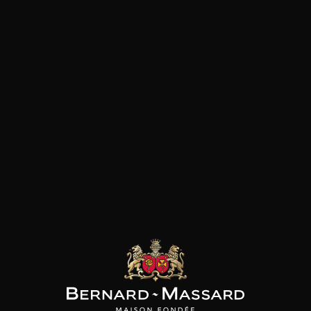
Gibier
Pâtes
Pizza
Plat végétarien
Fromage
Viande rouge
les clients qui ont acheté ce
produit ont également acheté
ceux-ci