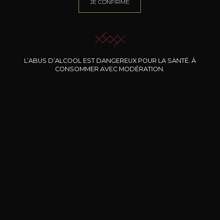
JE CONFIRME
NOTRE SOMMELIER VOUS ACCOMPAGNE
JE ME LAISSE GUIDER
L’ABUS D’ALCOOL EST DANGEREUX POUR LA SANTÉ. À
CONSOMMER AVEC MODÉRATION.
Nos promotions