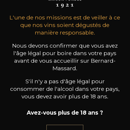
L'une de nos missions est de veiller à ce
que nos vins soient dégustés de
manière responsable.
Nous devons confirmer que vous avez
l'âge légal pour boire dans votre pays
MAISON BROTTE
CHAMPAGNE DEUTZ
CH
avant de vous accueillir sur Bernard-
Esprit Côtes du Rhône
Blanc de Blancs
2023
2019
Massard.
199
/
Produit indisponible
S'il n'y a pas d'âge légal pour
150cl /
75
,86€
consommer de l'alcool dans votre pays,
vous devez avoir plus de 18 ans.
Avez-vous plus de 18 ans ?
BESOIN D’UN CONSEIL ?