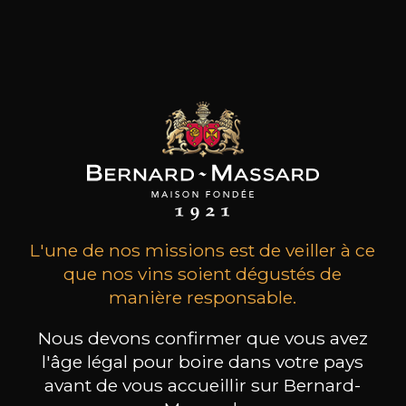
Ribeira Sacra et des îles Canaries, influencées par
l'Atlantique. Leur objectif collectif est de
produire des vins profondément purs et
authentiques qui expriment le terruño de
chaque parcelle de manière claire et concise.
les clients qui ont acheté ce
produit ont également acheté
ceux-ci
L'une de nos missions est de veiller à ce
que nos vins soient dégustés de
manière responsable.
Nous devons confirmer que vous avez
l'âge légal pour boire dans votre pays
avant de vous accueillir sur Bernard-