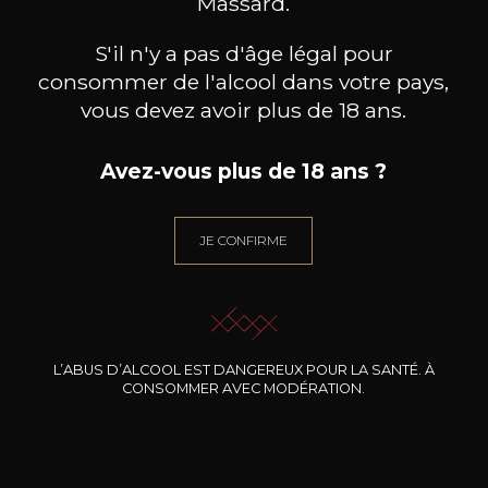
Massard.
S'il n'y a pas d'âge légal pour
consommer de l'alcool dans votre pays,
vous devez avoir plus de 18 ans.
Avez-vous plus de 18 ans ?
ENVINATE
ENVINATE
Albahra
Benje rouge
2024
2024
JE CONFIRME
14
17
75cl /
75cl /
75
,04€
,96€
L’ABUS D’ALCOOL EST DANGEREUX POUR LA SANTÉ. À
CONSOMMER AVEC MODÉRATION.
BESOIN D’UN CONSEIL ?