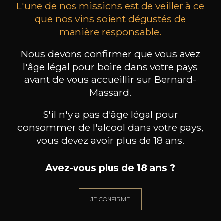
L'une de nos missions est de veiller à ce
que nos vins soient dégustés de
manière responsable.
COMANDO G
COMANDO G
Nous devons confirmer que vous avez
La Bruja de Rozas
La Bruja de Rozas
l'âge légal pour boire dans votre pays
2024
2022
avant de vous accueillir sur Bernard-
22
21
Massard.
75cl /
75cl /
7
,82€
,06€
S'il n'y a pas d'âge légal pour
consommer de l'alcool dans votre pays,
vous devez avoir plus de 18 ans.
Avez-vous plus de 18 ans ?
BESOIN D’UN CONSEIL ?
NOTRE SOMMELIER VOUS ACCOMPAGNE
JE CONFIRME
JE ME LAISSE GUIDER