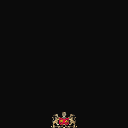
Ses Nuits Saints Georges et 
citées parmi les grands vins d
à la hauteur du travail entrepr
généreux, fin, élégant et la qu
AINE MICHEL
DOMAINE MICHEL
DOMAINE MICHEL