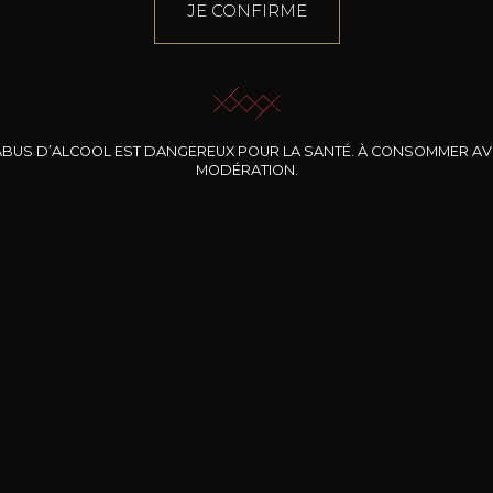
JE CONFIRME
ABUS D’ALCOOL EST DANGEREUX POUR LA SANTÉ. À CONSOMMER A
MODÉRATION.
INE CLOS DES
BERNARD-MASSARD
CHÂTEAU DE
ROCHERS
PIBARNON
Pinot Noir Rosé MN
AOP
etite Fleur des
Bandol Rosé
ochers Rosé
2024
2024
2024
cl /
17
,04
75cl /
13
,40
75cl /
34
,75
15
12
31
,34€
,06€
,27€