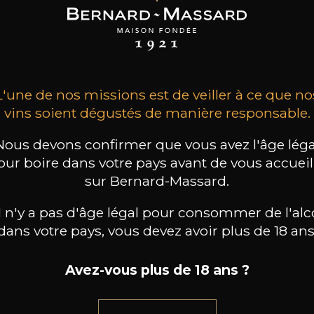
GROS
GROS
GROS
s Côtes de Nuit
Fontaine Saint Martin
Hautes Côtes de Nuit
ine St. Martin
Monopole
Fontaine St. Martin
2022
2022
2021
31
31
32
 /
75cl /
75cl /
,35€
,35€
,18€
L'une de nos missions est de veiller à ce que no
vins soient dégustés de manière responsable.
Nous devons confirmer que vous avez l'âge léga
our boire dans votre pays avant de vous accueill
sur Bernard-Massard.
il n'y a pas d'âge légal pour consommer de l'alc
dans votre pays, vous devez avoir plus de 18 ans
Avez-vous plus de 18 ans ?