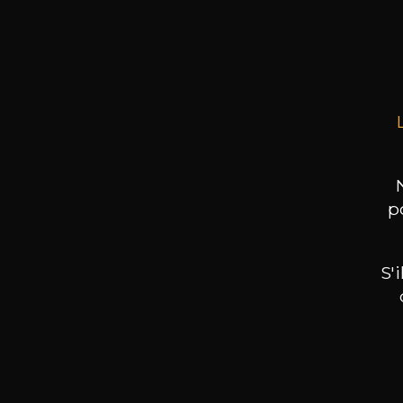
Haute
Fonta
75cl
p
S'