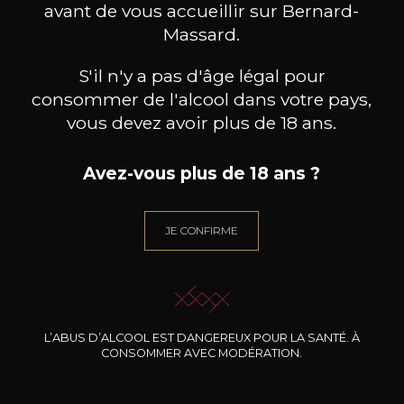
avant de vous accueillir sur Bernard-
Massard.
S'il n'y a pas d'âge légal pour
consommer de l'alcool dans votre pays,
vous devez avoir plus de 18 ans.
Avez-vous plus de 18 ans ?
DOMAINE MICHEL GROS
DOMAINE MICHEL GROS
DOM
JE CONFIRME
Hautes Côtes de Nuit Fontaine
Fontaine Saint Martin
Hautes
St. Martin
Monopole
2022
2022
31
31
75cl /
75cl /
75
,35€
,35€
L’ABUS D’ALCOOL EST DANGEREUX POUR LA SANTÉ. À
CONSOMMER AVEC MODÉRATION.