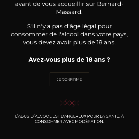
avant de vous accueillir sur Bernard-
Massard.
S'il n'y a pas d'âge légal pour
consommer de l'alcool dans votre pays,
vous devez avoir plus de 18 ans.
Avez-vous plus de 18 ans ?
DOMAINE MICHEL GROS
DOMAINE MICHEL GROS
DOM
JE CONFIRME
Hautes Côtes de Nuit Fontaine
Hautes Côtes de Nuit Fontaine
Hautes
St. Martin
St. Martin
2022
2021
31
32
75cl /
75cl /
75
,35€
,18€
L’ABUS D’ALCOOL EST DANGEREUX POUR LA SANTÉ. À
CONSOMMER AVEC MODÉRATION.