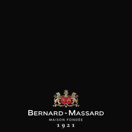
Viande rouge
les clients qui ont acheté ce
produit ont également acheté
ceux-ci