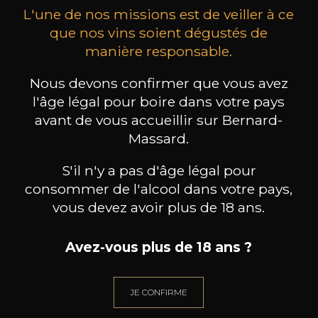
L'une de nos missions est de veiller à ce
que nos vins soient dégustés de
manière responsable.
Nous devons confirmer que vous avez
MAISON BROTTE
CHAMPAGNE DEUTZ
CH
Esprit Côtes du Rhône
Blanc de Blancs
l'âge légal pour boire dans votre pays
2023
2019
avant de vous accueillir sur Bernard-
Massard.
199
/
Produit indisponible
150cl /
75
,86€
S'il n'y a pas d'âge légal pour
consommer de l'alcool dans votre pays,
vous devez avoir plus de 18 ans.
Avez-vous plus de 18 ans ?
BESOIN D’UN CONSEIL ?
NOTRE SOMMELIER VOUS ACCOMPAGNE
JE CONFIRME
JE ME LAISSE GUIDER