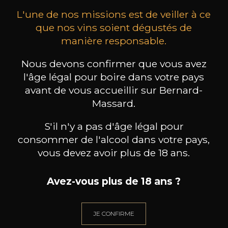
L'une de nos missions est de veiller à ce
que nos vins soient dégustés de
manière responsable.
Nous devons confirmer que vous avez
MAISON BROTTE
CHAMPAGNE DEUTZ
CH
l'âge légal pour boire dans votre pays
Esprit Côtes du Rhône
Blanc de Blancs
2023
2019
avant de vous accueillir sur Bernard-
Massard.
199
/
Produit indisponible
150cl /
75
,86€
S'il n'y a pas d'âge légal pour
consommer de l'alcool dans votre pays,
vous devez avoir plus de 18 ans.
Avez-vous plus de 18 ans ?
BESOIN D’UN CONSEIL ?
NOTRE SOMMELIER VOUS ACCOMPAGNE
JE CONFIRME