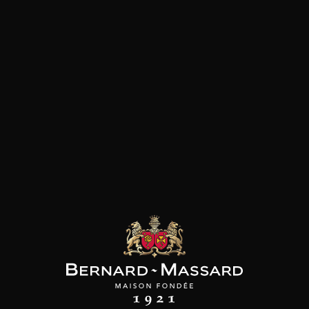
Poisson et crustacé
Viande blanche
les clients qui ont acheté ce
produit ont également acheté
ceux-ci