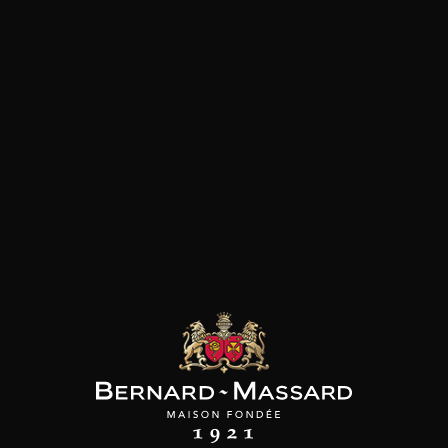
SON BROTTE
CHAMPAGNE DEUTZ
CHAMPAGNE DEUTZ
 Côtes du Rhône
Blanc de Blancs
Blanc de Blancs
2023
2019
2020
98
/
150cl /
199
t indisponible
75cl /
,56€
,86€