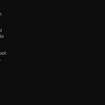
s
BESOIN D’UN CONSEIL ?
NOTRE SOMMELIER VOUS ACCOMPAGNE
l
ir
JE ME LAISSE GUIDER
ool
.