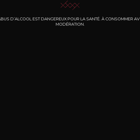
ABUS D’ALCOOL EST DANGEREUX POUR LA SANTÉ. À CONSOMMER A
MODÉRATION.
INE CLOS DES
BERNARD-MASSARD
CHÂTEAU DE
ROCHERS
PIBARNON
Pinot Noir Rosé MN
AOP
etite Fleur des
Bandol Rosé
ochers Rosé
2024
2024
2024
cl /
17
,04
75cl /
13
,40
75cl /
34
,75
15
12
31
,34€
,06€
,27€
Livraison Gratuite
Sécurisé
Livrais
À partir de 200€ d’achat
e 100% sécurisé
Sur votre lieu de tr