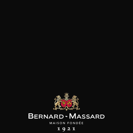
AINE ROLET
MAISON BROTTE
LEIZAOLA
ois Tradition
Esprit Côtes du Rhône
Paloma del Sacramento
Rioja
2019
2023
2022
17
18
/
/
Produit indisponible
75cl /
,44€
,72€