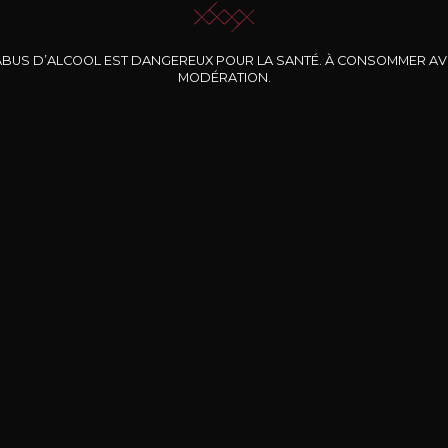
ABUS D’ALCOOL EST DANGEREUX POUR LA SANTÉ. À CONSOMMER A
MODÉRATION.
INE CLOS DES
BERNARD-MASSARD
CHÂTEAU DE
ROCHERS
PIBARNON
Pinot Noir Rosé MN
AOP
etite Fleur des
Bandol Rosé
ochers Rosé
2024
2024
2024
cl /
17
,04
75cl /
13
,40
75cl /
34
,75
15
12
31
,34€
,06€
,27€
Livraison Gratuite
Sécurisé
Livrais
À partir de 200€ d’achat
e 100% sécurisé
Sur votre lieu de tr