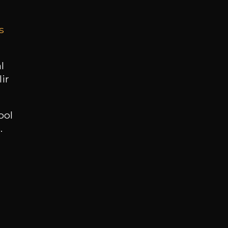
s
BESOIN D’UN CONSEIL ?
NOTRE SOMMELIER VOUS ACCOMPAGNE
l
ir
JE ME LAISSE GUIDER
ool
.