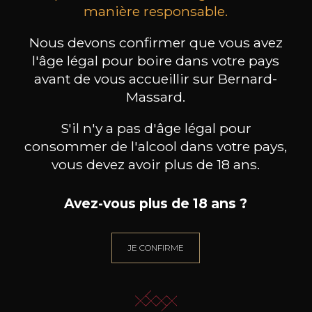
MAISON BROTTE
CHAMPAGNE DEUTZ
CH
manière responsable.
Esprit Côtes du Rhône
Blanc de Blancs
2023
2019
Nous devons confirmer que vous avez
199
/
Produit indisponible
l'âge légal pour boire dans votre pays
150cl /
75
,86€
avant de vous accueillir sur Bernard-
Massard.
S'il n'y a pas d'âge légal pour
consommer de l'alcool dans votre pays,
vous devez avoir plus de 18 ans.
BESOIN D’UN CONSEIL ?
NOTRE SOMMELIER VOUS ACCOMPAGNE
Avez-vous plus de 18 ans ?
JE ME LAISSE GUIDER
JE CONFIRME
Nos promotions