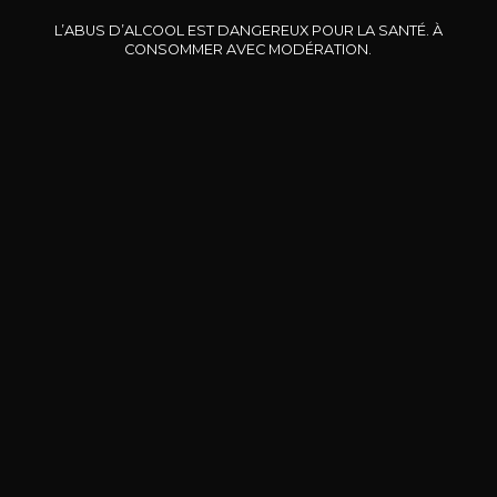
L’ABUS D’ALCOOL EST DANGEREUX POUR LA SANTÉ. À
CONSOMMER AVEC MODÉRATION.
DOMAINE CLOS DES
BERNARD-MASSARD
CHÂ
ROCHERS
Pinot Noir Rosé MN AOP
La Petite Fleur des Rochers
2024
Rosé
2024