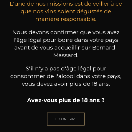
L'une de nos missions est de veiller à ce
que nos vins soient dégustés de
manière responsable.
MAISON BROTTE
CHAMPAGNE DEUTZ
CH
Nous devons confirmer que vous avez
Esprit Côtes du Rhône
Blanc de Blancs
l'âge légal pour boire dans votre pays
2023
2019
avant de vous accueillir sur Bernard-
199
/
Produit indisponible
Massard.
150cl /
75
,86€
S'il n'y a pas d'âge légal pour
consommer de l'alcool dans votre pays,
vous devez avoir plus de 18 ans.
Avez-vous plus de 18 ans ?
BESOIN D’UN CONSEIL ?
NOTRE SOMMELIER VOUS ACCOMPAGNE
JE CONFIRME
JE ME LAISSE GUIDER