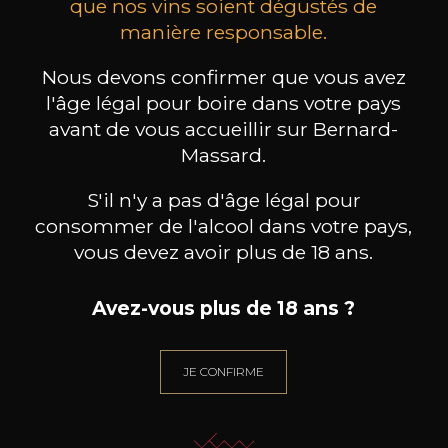
que nos vins soient dégustés de
manière responsable.
MAISON BROTTE
CHAMPAGNE DEUTZ
CH
Esprit Côtes du Rhône
Blanc de Blancs
2023
2019
Nous devons confirmer que vous avez
l'âge légal pour boire dans votre pays
199
/
Produit indisponible
avant de vous accueillir sur Bernard-
150cl /
75
,86€
Massard.
S'il n'y a pas d'âge légal pour
consommer de l'alcool dans votre pays,
vous devez avoir plus de 18 ans.
BESOIN D’UN CONSEIL ?
Avez-vous plus de 18 ans ?
NOTRE SOMMELIER VOUS ACCOMPAGNE
JE ME LAISSE GUIDER
JE CONFIRME