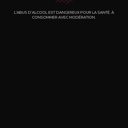
Nos promotions
L’ABUS D’ALCOOL EST DANGEREUX POUR LA SANTÉ. À
CONSOMMER AVEC MODÉRATION.
DOMAINE CLOS DES
BERNARD-MASSARD
CHÂ
ROCHERS
Pinot Noir Rosé MN AOP
La Petite Fleur des Rochers
2024
Rosé