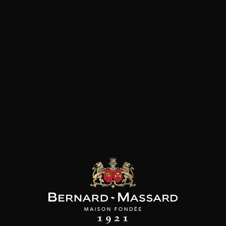
Prune
Volaille
Vanille
les clients qui ont acheté ce
produit ont également acheté
ceux-ci