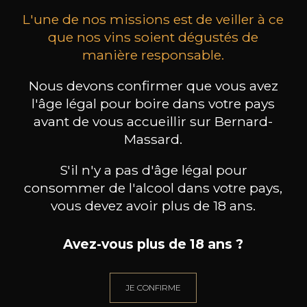
L'une de nos missions est de veiller à ce
que nos vins soient dégustés de
manière responsable.
Nous devons confirmer que vous avez
CHATEAU PEYMOUTON
CHATEAU PEYMOUTON
l'âge légal pour boire dans votre pays
Château Peymouton Saint-
Château Peymouton Saint-
Palom
Emilion Grand Cru
Emilion Grand Cru
avant de vous accueillir sur Bernard-
2021
2020
Massard.
21
21
75cl /
75cl /
75
,06€
,06€
S'il n'y a pas d'âge légal pour
consommer de l'alcool dans votre pays,
vous devez avoir plus de 18 ans.
Avez-vous plus de 18 ans ?
BESOIN D’UN CONSEIL ?
NOTRE SOMMELIER VOUS ACCOMPAGNE
JE CONFIRME