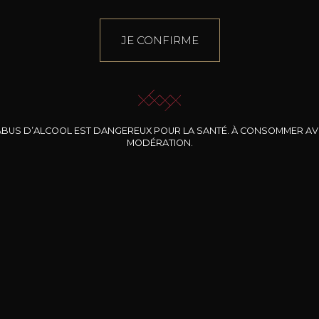
JE CONFIRME
ABUS D’ALCOOL EST DANGEREUX POUR LA SANTÉ. À CONSOMMER A
MODÉRATION.
INE CLOS DES
BERNARD-MASSARD
CHÂTEAU DE
ROCHERS
PIBARNON
Pinot Noir Rosé MN
AOP
etite Fleur des
Bandol Rosé
ochers Rosé
2024
2024
2024
cl /
17
,04
75cl /
13
,40
75cl /
34
,75