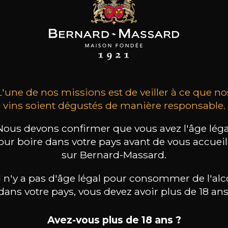
SON BROTTE
CHAMPAGNE DEUTZ
CHAMPAGNE DEUTZ
 Côtes du Rhône
Blanc de Blancs
Blanc de Blancs
2023
2019
2020
98
/
150cl /
L'une de nos missions est de veiller à ce que no
199
t indisponible
75cl /
,56€
vins soient dégustés de manière responsable.
,86€
Nous devons confirmer que vous avez l'âge léga
our boire dans votre pays avant de vous accueill
sur Bernard-Massard.
il n'y a pas d'âge légal pour consommer de l'alc
dans votre pays, vous devez avoir plus de 18 ans
Avez-vous plus de 18 ans ?