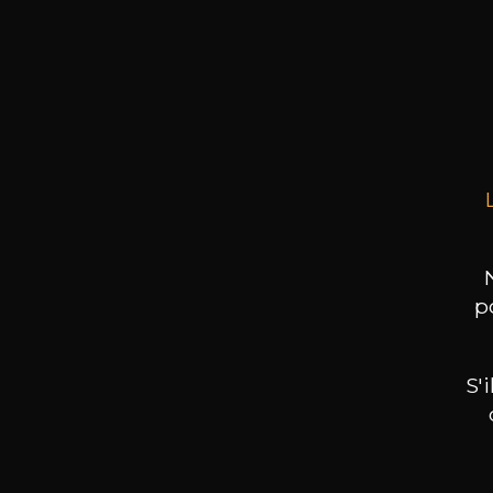
MAI
Esprit
Produi
p
S'