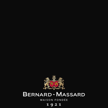
SON BROTTE
CHAMPAGNE DEUTZ
CHAMPAGNE DEUTZ
 Côtes du Rhône
Blanc de Blancs
Blanc de Blancs
2023
2019
2020
98
/
150cl /
199
t indisponible
75cl /
,56€
,86€