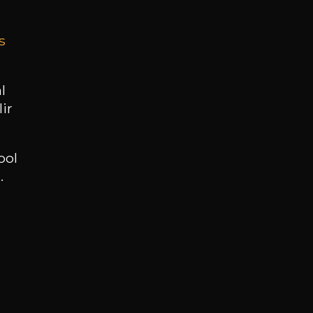
s
BESOIN D’UN CONSEIL ?
NOTRE SOMMELIER VOUS ACCOMPAGNE
l
ir
JE ME LAISSE GUIDER
ool
.