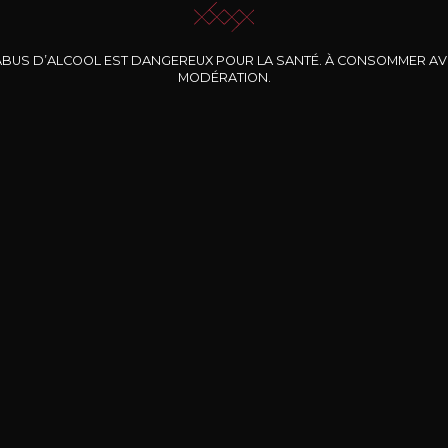
ABUS D’ALCOOL EST DANGEREUX POUR LA SANTÉ. À CONSOMMER A
MODÉRATION.
INE CLOS DES
BERNARD-MASSARD
CHÂTEAU DE
ROCHERS
PIBARNON
Pinot Noir Rosé MN
AOP
etite Fleur des
Bandol Rosé
ochers Rosé
2024
2024
2024
cl /
17
,04
75cl /
13
,40
75cl /
34
,75
15
12
31
,34€
,06€
,27€
Livraison Gratuite
Sécurisé
Livrais
À partir de 200€ d’achat
e 100% sécurisé
Sur votre lieu de tr