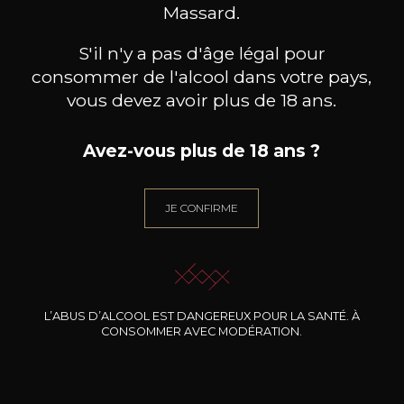
BESOIN D’UN CONSEIL ?
Massard.
NOTRE SOMMELIER VOUS ACCOMPAGNE
S'il n'y a pas d'âge légal pour
JE ME LAISSE GUIDER
consommer de l'alcool dans votre pays,
vous devez avoir plus de 18 ans.
Avez-vous plus de 18 ans ?
Nos promotions
JE CONFIRME
L’ABUS D’ALCOOL EST DANGEREUX POUR LA SANTÉ. À
CONSOMMER AVEC MODÉRATION.