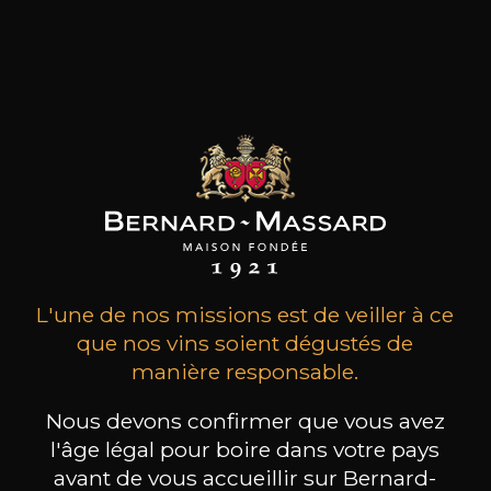
MAISON BROTTE
CHAMPAGNE DEUTZ
CH
Esprit Côtes du Rhône
Blanc de Blancs
2023
2019
199
/
Produit indisponible
L'une de nos missions est de veiller à ce
150cl /
75
,86€
que nos vins soient dégustés de
manière responsable.
Nous devons confirmer que vous avez
l'âge légal pour boire dans votre pays
avant de vous accueillir sur Bernard-