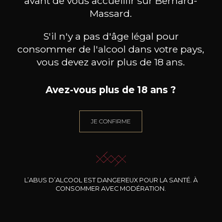
avant de vous accueillir sur Bernard-
Massard.
S'il n'y a pas d'âge légal pour
consommer de l'alcool dans votre pays,
vous devez avoir plus de 18 ans.
Avez-vous plus de 18 ans ?
ENVINATE
ENVINATE
JE CONFIRME
Albahra
Benje rouge
2024
2024
14
17
75cl /
75cl /
75
,04€
,96€
L’ABUS D’ALCOOL EST DANGEREUX POUR LA SANTÉ. À
CONSOMMER AVEC MODÉRATION.