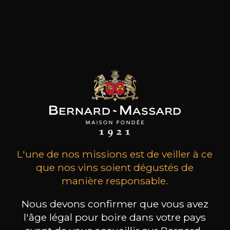
vinification, qui a évolué vers Envínate, un projet
qui se concentre sur l'exploration de parcelles
distinctes, principalement dans les régions de
Ribeira Sacra et des îles Canaries, influencées par
l'Atlantique. Leur objectif collectif est de
produire des vins profondément purs et
authentiques qui expriment le terruño de
chaque parcelle de manière claire et concise.
les clients qui ont acheté ce
produit ont également acheté
L'une de nos missions est de veiller à ce
ceux-ci
que nos vins soient dégustés de
manière responsable.
Nous devons confirmer que vous avez
l'âge légal pour boire dans votre pays