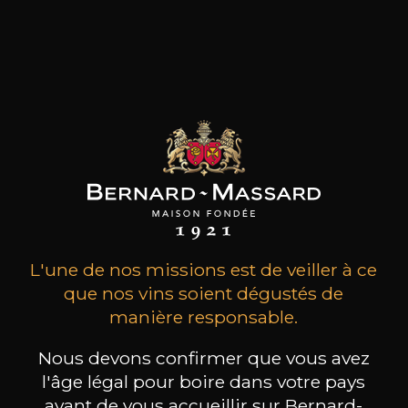
Château du Glana sont remarquables, et
expriment l'authenticité des terroirs
exceptionnels dont ils sont issus.
Les produits de ce
producteur
L'une de nos missions est de veiller à ce
que nos vins soient dégustés de
manière responsable.
TOUS LES VINS DE CE PRODUCTEUR
Nous devons confirmer que vous avez
l'âge légal pour boire dans votre pays
avant de vous accueillir sur Bernard-