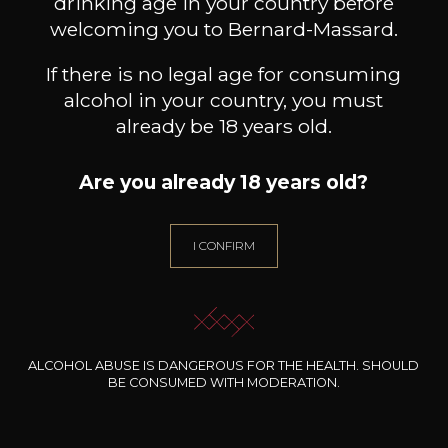
drinking age in your country before
welcoming you to Bernard-Massard.
If there is no legal age for consuming
alcohol in your country, you must
already be 18 years old.
Are you already 18 years old?
I CONFIRM
CHÂTEAU DU CEDRE
CHÂTEAU DU CEDRE
CH
Extra Libre
Cahors Cèdre Héritage Malbec
2023
2022
17
9
ALCOHOL ABUSE IS DANGEROUS FOR THE HEALTH. SHOULD
75cl /
75cl /
7
BE CONSUMED WITH MODERATION.
,67€
,69€