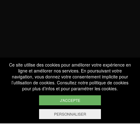
Mon compte
Nous Trouver
Panier
TASTING
Commande
Diner Découverte
VIP
Promotions
Woocommerce Product
Idées Cadeaux
Ce site utilise des cookies pour améliorer votre expérience en
Nos vins
ligne et améliorer nos services. En poursuivant votre
Accueil
navigation, vous donnez votre consentement implicite pour
l’utilisation de cookies. Consultez notre
politique de cookies
La Maison
pour plus d’infos et pour paramétrer les cookies.
Domaines
Bernard-Massard
J'ACCEPTE
Clos des Rochers
Château de Schengen
PERSONNALISER
Oenotourisme
Visites & Dégustations
événements
Vinothèque