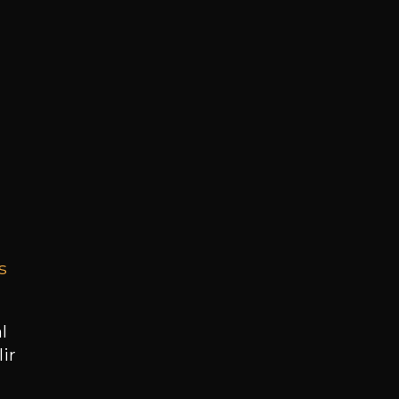
s
l
ir