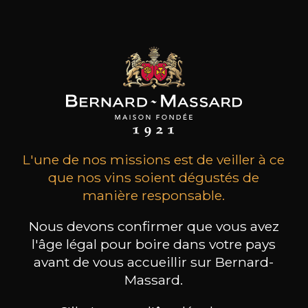
-
+
75cl /
,17€
(0 AVIS)
AJOUTER AU PANIER
DOMAINE DE TRIENNES
Viognier Sainte Fleur
2025
L'une de nos missions est de veiller à ce
que nos vins soient dégustés de
Type
vin tranquille
manière responsable.
sec
Nous devons confirmer que vous avez
Conservation
l'âge légal pour boire dans votre pays
3 à 5 ans
avant de vous accueillir sur Bernard-
Cépages
Massard.
viognier