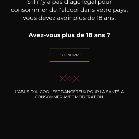
S'il n'y a pas d'âge légal pour
Caractère
consommer de l'alcool dans votre pays,
Fruité et charnu
Acidulé et vif
vous devez avoir plus de 18 ans.
Agrumes
Avez-vous plus de 18 ans ?
JE CONFIRME
14
-
+
75cl /
,93€
(0 AVIS)
L’ABUS D’ALCOOL EST DANGEREUX POUR LA SANTÉ. À
CONSOMMER AVEC MODÉRATION.
AJOUTER AU PANIER
DOMAINE DE TRIENNES
Rosé de Triennes
2025