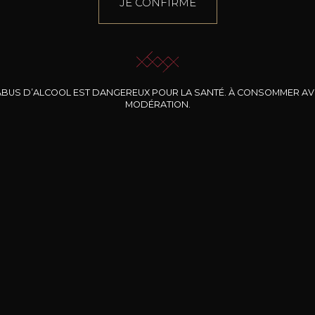
JE CONFIRME
ABUS D’ALCOOL EST DANGEREUX POUR LA SANTÉ. À CONSOMMER A
MODÉRATION.
INE CLOS DES
BERNARD-MASSARD
CHÂTEAU DE
ROCHERS
PIBARNON
Pinot Noir Rosé MN
AOP
etite Fleur des
Bandol Rosé
ochers Rosé
2024
2024
2024
cl /
17
,04
75cl /
13
,40
75cl /
34
,75
15
12
31
,34€
,06€
,27€