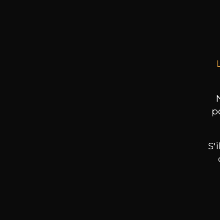
75cl 
p
S'
Nos promotions