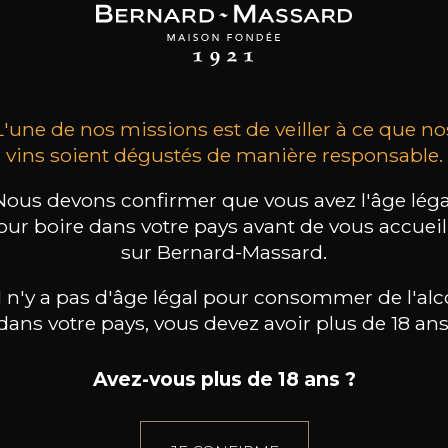
Albahra
Benje rouge
Táganan
2024
2024
2024
14
17
26
/
75cl /
75cl /
,04€
,96€
,16€
L'une de nos missions est de veiller à ce que no
vins soient dégustés de manière responsable.
Nous devons confirmer que vous avez l'âge léga
our boire dans votre pays avant de vous accueill
sur Bernard-Massard.
il n'y a pas d'âge légal pour consommer de l'alc
dans votre pays, vous devez avoir plus de 18 ans
Avez-vous plus de 18 ans ?