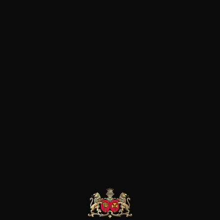
régions de Ribeira Sacra et des
l'Atlantique. Leur objectif coll
profondément purs et authen
de chaque parcelle de manière
ENVINATE
ENVINATE
ENVINATE