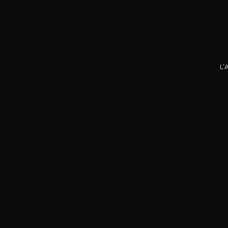
L’
DOMA
La P
R
75