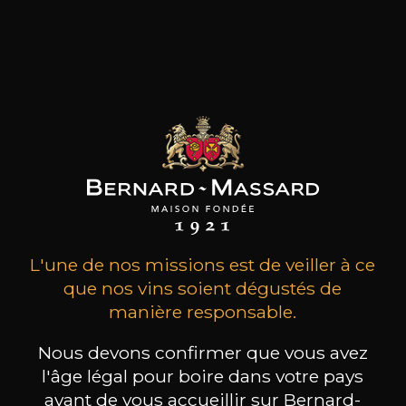
qui se concentre sur l'exploration de parcelles
distinctes, principalement dans les régions de
Ribeira Sacra et des îles Canaries, influencées par
l'Atlantique. Leur objectif collectif est de
produire des vins profondément purs et
authentiques qui expriment le terruño de
chaque parcelle de manière claire et concise.
les clients qui ont acheté ce
produit ont également acheté
L'une de nos missions est de veiller à ce
ceux-ci
que nos vins soient dégustés de
manière responsable.
Nous devons confirmer que vous avez
l'âge légal pour boire dans votre pays
avant de vous accueillir sur Bernard-