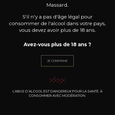
Massard.
S'il n'y a pas d'âge légal pour
consommer de l'alcool dans votre pays,
vous devez avoir plus de 18 ans.
Avez-vous plus de 18 ans ?
ENVINATE
ENVINATE
Albahra
Benje rouge
JE CONFIRME
2024
2024
14
17
75cl /
75cl /
75
,04€
,96€
L’ABUS D’ALCOOL EST DANGEREUX POUR LA SANTÉ. À
CONSOMMER AVEC MODÉRATION.