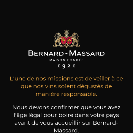
pour préserver l’équilibre de la vig
Les produits de ce
producteur
L'une de nos missions est de veiller à ce
TOUS LES VINS DE CE PRODUCTEUR
que nos vins soient dégustés de
manière responsable.
Nous devons confirmer que vous avez
l'âge légal pour boire dans votre pays
A découvrir également
avant de vous accueillir sur Bernard-
Massard.