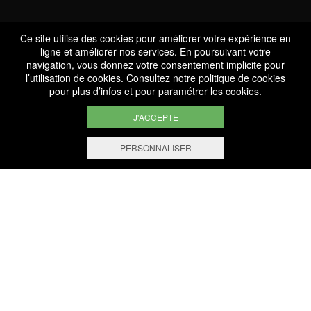
Ce site utilise des cookies pour améliorer votre expérience en
ligne et améliorer nos services. En poursuivant votre
Services
navigation, vous donnez votre consentement implicite pour
l’utilisation de cookies. Consultez notre
politique de cookies
Professionnels
pour plus d’infos et pour paramétrer les cookies.
J'ACCEPTE
PERSONNALISER
FILTRER ET TRIER
+ de 1.000 Références
Sélectionnées avec savoir
Paiement Sécurisé
Paiement en ligne 100% sécurisé
Livraison Gratuite