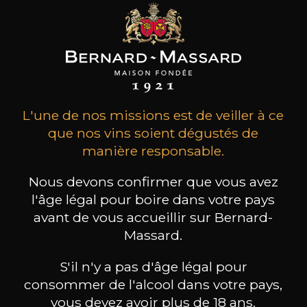
12
-
+
75cl /
13
,40
,06€
(0 AVIS)
L'une de nos missions est de veiller à ce
AJOUTER AU PANIER
que nos vins soient dégustés de
manière responsable.
BERNARD-MASSARD
Pinot Blanc GPC
Nous devons confirmer que vous avez
2024
l'âge légal pour boire dans votre pays
avant de vous accueillir sur Bernard-
Type
Massard.
vin tranquille
Conservation
S'il n'y a pas d'âge légal pour
3 à 5 ans
consommer de l'alcool dans votre pays,
vous devez avoir plus de 18 ans.
Cépages