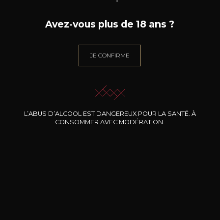
pinot blanc
Avez-vous plus de 18 ans ?
Caractère
Fruité et léger
Fruité à chair blanc
JE CONFIRME
L’ABUS D’ALCOOL EST DANGEREUX POUR LA SANTÉ. À
CONSOMMER AVEC MODÉRATION.
9
-
+
75cl /
,35€
(0 AVIS)
AJOUTER AU PANIER
BERNARD-MASSARD