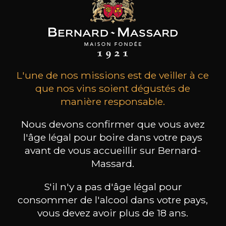
53
-
+
75cl /
,49€
(0 AVIS)
AJOUTER AU PANIER
L'une de nos missions est de veiller à ce
que nos vins soient dégustés de
DOMAINE CLOS DES
manière responsable.
ROCHERS
Prototype Chardonnay
Nous devons confirmer que vous avez
2024
l'âge légal pour boire dans votre pays
avant de vous accueillir sur Bernard-
Type
vin tranquille
Massard.
Conservation
S'il n'y a pas d'âge légal pour
3 à 5 ans
consommer de l'alcool dans votre pays,
vous devez avoir plus de 18 ans.
Cépages
chardonnay