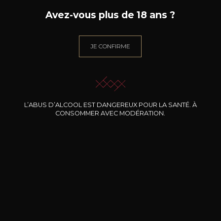
Avez-vous plus de 18 ans ?
Caractère
Agrumes
élégant
JE CONFIRME
L’ABUS D’ALCOOL EST DANGEREUX POUR LA SANTÉ. À
CONSOMMER AVEC MODÉRATION.
39
-
+
75cl /
,90€
(0 AVIS)
AJOUTER AU PANIER
DOMAINE CLOS DES
ROCHERS
Petite Fleur des Rochers