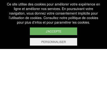
Ce site utilise des cookies pour améliorer votre expérience en
ligne et améliorer nos services. En poursuivant votre
Services
navigation, vous donnez votre consentement implicite pour
l’utilisation de cookies. Consultez notre
politique de cookies
Professionnels
pour plus d’infos et pour paramétrer les cookies.
J'ACCEPTE
PERSONNALISER
FILTRER ET TRIER
+ de 1.000 Références
Sélectionnées avec savoir
Paiement Sécurisé
Paiement en ligne 100% sécurisé
Livraison Gratuite
À partir de 200€ d’achat