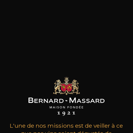
LE PRODUCTEUR
Une histoire riche portée par la vision d’un
homme. Les vins de Bernard-Massard doivent
leur réputation à un visionnaire, JeanBernard-
Massard. Ce jeune et brillant oenologue a fait ses
premières gammes en Champagne où il officiait
en tant que chef de cave. De retour au
Luxembourg en 1921, il est mû par une idée fixe :
cultiver les terres bordant la moselle présentant
un énorme potentiel viticole insuffisamment mis
en valeur. Pour réaliser ses rêves, Jean-Bernard-
Massard va s’entourer de quelques amis
oenophiles et pourra compter sur la vision
entrepreneuriale de Bernard Clasen, Mosellan
d’origine et avocat de métier. Ensemble, ils vont
créer ce qui deviendra au fil des décennies le
principal élaborateur de vins privé du
Luxembourg.
L'une de nos missions est de veiller à ce