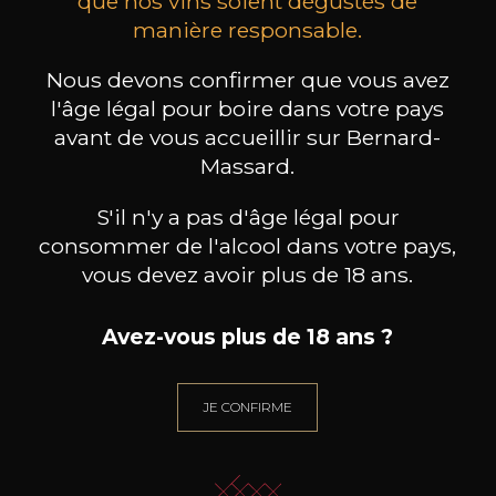
que nos vins soient dégustés de
manière responsable.
les clients qui ont acheté ce
Nous devons confirmer que vous avez
produit ont également acheté
l'âge légal pour boire dans votre pays
ceux-ci
avant de vous accueillir sur Bernard-
Massard.
S'il n'y a pas d'âge légal pour
consommer de l'alcool dans votre pays,
vous devez avoir plus de 18 ans.
Avez-vous plus de 18 ans ?
JE CONFIRME