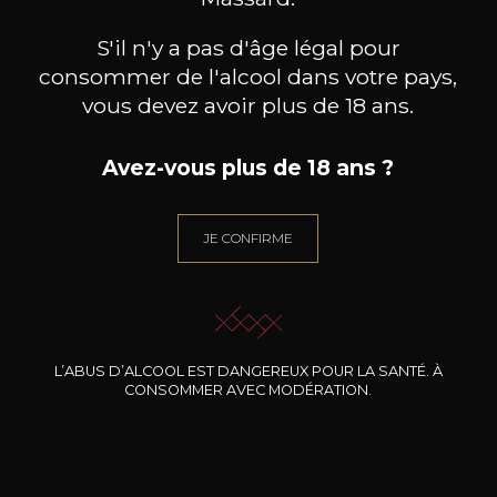
COMANDO G
La Bruja de Rozas
2022
S'il n'y a pas d'âge légal pour
consommer de l'alcool dans votre pays,
Type
vous devez avoir plus de 18 ans.
vin tranquille
sec
Avez-vous plus de 18 ans ?
Conservation
3 à 5 ans
JE CONFIRME
Cépages
grenache
Caractère
Cerise
Framboise
L’ABUS D’ALCOOL EST DANGEREUX POUR LA SANTÉ. À
CONSOMMER AVEC MODÉRATION.