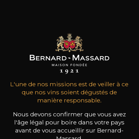
Cépages
grenache
Caractère
Cerise
Framboise
L'une de nos missions est de veiller à ce
22
que nos vins soient dégustés de
-
+
75cl /
,82€
manière responsable.
(0 AVIS)
Nous devons confirmer que vous avez
l'âge légal pour boire dans votre pays
AJOUTER AU PANIER
avant de vous accueillir sur Bernard-
Massard.