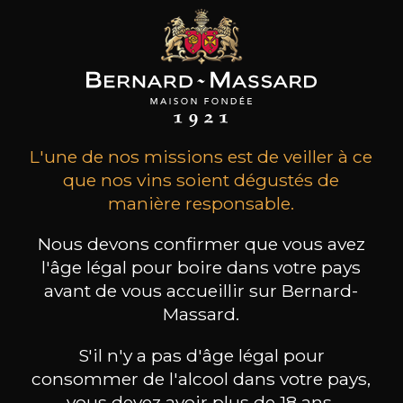
27
-
+
75cl /
,93€
(0 AVIS)
L'une de nos missions est de veiller à ce
AJOUTER AU PANIER
que nos vins soient dégustés de
manière responsable.
DOMAINE EGON MULLER
Nous devons confirmer que vous avez
Le Gallais Wiltinger braune Kupp
Kabinett
l'âge légal pour boire dans votre pays
2023
avant de vous accueillir sur Bernard-
Massard.
Type
vin tranquille
demi-sec
S'il n'y a pas d'âge légal pour
consommer de l'alcool dans votre pays,
Conservation
vous devez avoir plus de 18 ans.
3 à 5 ans