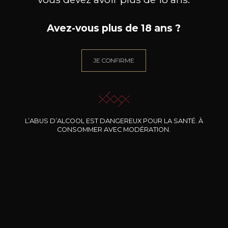
Cépages
Avez-vous plus de 18 ans ?
riesling
Caractère
JE CONFIRME
Acidulé
Agrumes
L’ABUS D’ALCOOL EST DANGEREUX POUR LA SANTÉ. À
CONSOMMER AVEC MODÉRATION.
71
-
+
75cl /
,82€
(0 AVIS)
AJOUTER AU PANIER