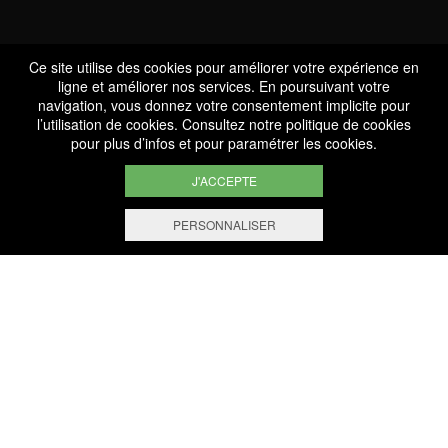
Ce site utilise des cookies pour améliorer votre expérience en
ligne et améliorer nos services. En poursuivant votre
Services
navigation, vous donnez votre consentement implicite pour
l’utilisation de cookies. Consultez notre
politique de cookies
Professionnels
pour plus d’infos et pour paramétrer les cookies.
J'ACCEPTE
PERSONNALISER
FILTRER ET TRIER
+ de 1.000 Références
Sélectionnées avec savoir
Paiement Sécurisé
Paiement en ligne 100% sécurisé